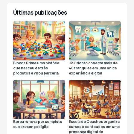
Últimas publicações
Blocos Prime uma história
JP Odonto conecta mais de
que nasceu de três
40 franquias em uma única
produtos e virou parceria
experiência digital
Bórea renova por completo
Escola de Coaches organiza
sua presença digital
cursos e conteúdos em uma
presença digital de