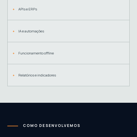
APIs e ERPs
IA e automações
Funcionamento offline
Relatórios e indicadores
COMO DESENVOLVEMOS