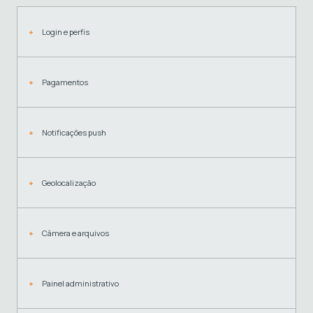
Login e perfis
Pagamentos
Notificações push
Geolocalização
Câmera e arquivos
Painel administrativo