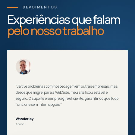
DEPOIMENTOS
Experiências que falam
pelo nosso trabalho
“Já tive problemas com hospedagem em outras empresas, mas
desde que migrei para a WebSide, meu site ficou estável e
seguro. O suporte é sempre ágil e eficiente, garantindo que tudo
funcione sem interrupções.”
Wanderley
Abendi