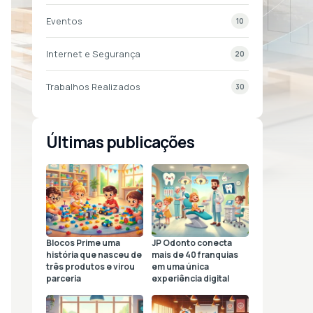
Eventos
10
Internet e Segurança
20
Trabalhos Realizados
30
Últimas publicações
Blocos Prime uma
JP Odonto conecta
história que nasceu de
mais de 40 franquias
três produtos e virou
em uma única
parceria
experiência digital