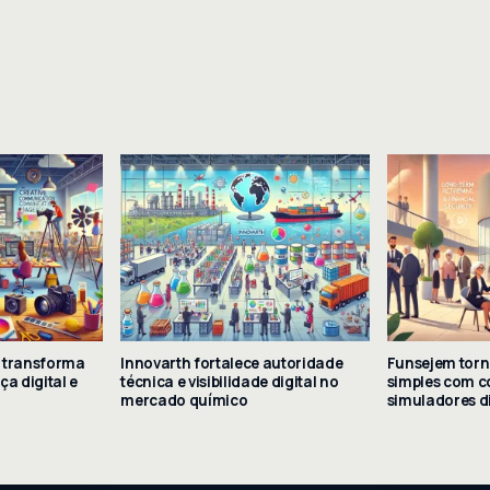
 transforma
Innovarth fortalece autoridade
Funsejem torn
a digital e
técnica e visibilidade digital no
simples com c
mercado químico
simuladores di