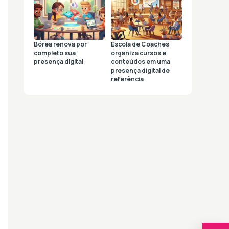
Bórea renova por
Escola de Coaches
completo sua
organiza cursos e
presença digital
conteúdos em uma
presença digital de
referência