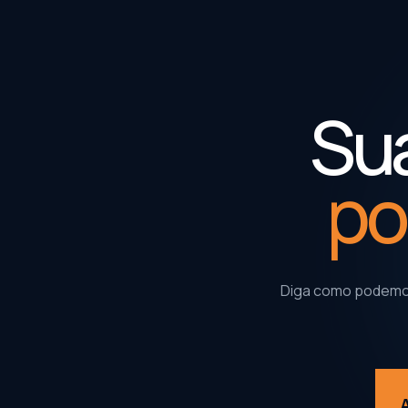
Sua
po
Diga como podemos