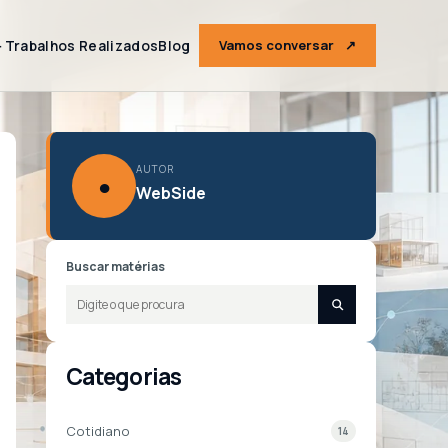
＋
Trabalhos Realizados
Blog
Vamos conversar
↗
AUTOR
●
WebSide
Buscar matérias
Categorias
Cotidiano
14