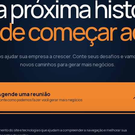
 próxima hist
de começar a
 ajudar sua empresa a crescer. Conte seus desafios e vamo
novos caminhos para gerar mais negócios.
Agende uma reunião
onte como podemos fazer você gerar mais negócios
mento do site e tecnologias que ajudam a compreender a navegação e melhorar sua