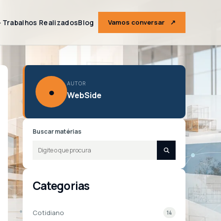
＋
Trabalhos Realizados
Blog
Vamos conversar
↗
AUTOR
●
WebSide
Buscar matérias
Categorias
Cotidiano
14