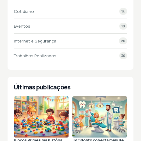
Cotidiano
14
Eventos
10
Internet e Segurança
20
Trabalhos Realizados
30
Últimas publicações
Blocos Prime uma história
JP Odonto conecta mais de