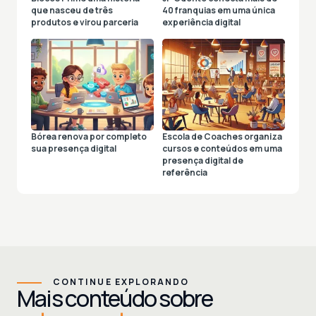
que nasceu de três
40 franquias em uma única
produtos e virou parceria
experiência digital
Bórea renova por completo
Escola de Coaches organiza
sua presença digital
cursos e conteúdos em uma
presença digital de
referência
CONTINUE EXPLORANDO
Mais conteúdo sobre