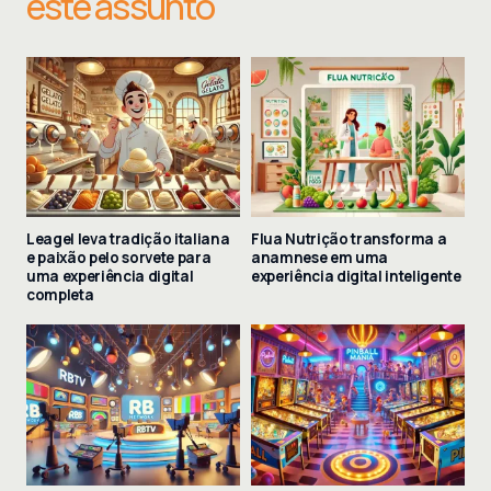
este assunto
Leagel leva tradição italiana
Flua Nutrição transforma a
e paixão pelo sorvete para
anamnese em uma
uma experiência digital
experiência digital inteligente
completa