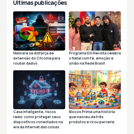
Últimas publicações
Malware se disfarça de
Programa Em Revista celebra
extensão do Chrome para
o Natal com fé, emoção e
roubar dados
união na Rede Brasil
Casa inteligente, riscos
Blocos Prime uma história
reais: como proteger seus
que nasceu de três
dispositivos conectados na
produtos e virou parceria
era da internet das coisas