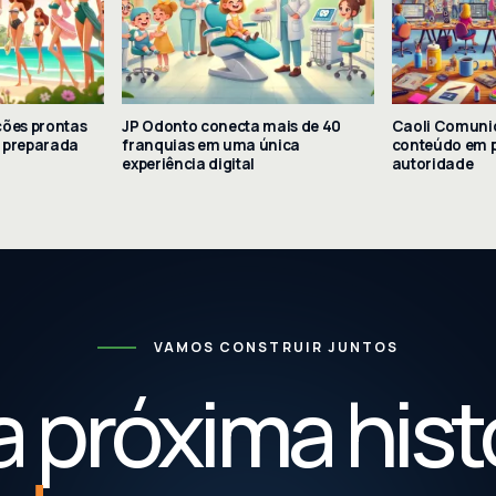
ções prontas
JP Odonto conecta mais de 40
Caoli Comuni
a preparada
franquias em uma única
conteúdo em p
experiência digital
autoridade
VAMOS CONSTRUIR JUNTOS
 próxima hist