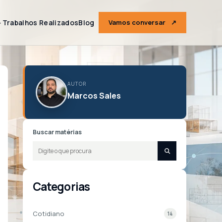
＋
Trabalhos Realizados
Blog
Vamos conversar
↗
AUTOR
Marcos Sales
Buscar matérias
Categorias
Cotidiano
14