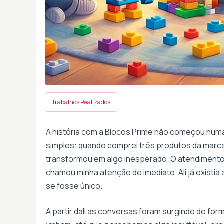
Trabalhos Realizados
A história com a Blocos Prime não começou numa
simples: quando comprei três produtos da mar
transformou em algo inesperado. O atendimento f
chamou minha atenção de imediato. Ali já existi
se fosse único.
A partir dali as conversas foram surgindo de for