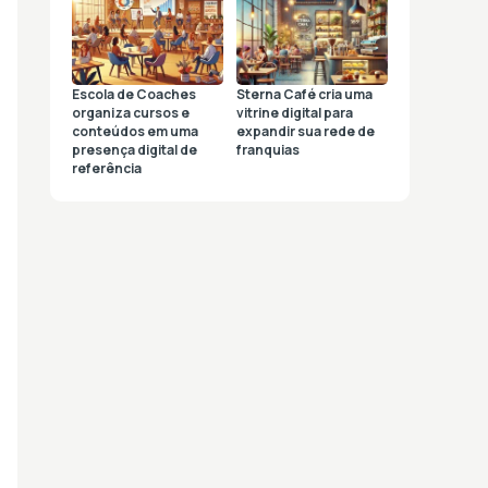
Escola de Coaches
Sterna Café cria uma
organiza cursos e
vitrine digital para
conteúdos em uma
expandir sua rede de
presença digital de
franquias
referência