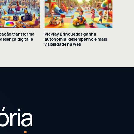
cação transforma
PicPlay Brinquedos ganha
resença digital e
autonomia, desempenho e mais
visibilidade na web
ória