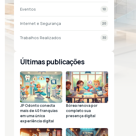
Eventos
10
Internet e Segurança
20
Trabalhos Realizados
30
Últimas publicações
JP Odonto conecta
Bórea renova por
mais de 40 franquias
completo sua
em uma única
presença digital
experiência digital