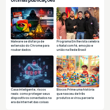
Últimas publicações
Malware se disfarça de
Programa Em Revista celebra
extensão do Chrome para
o Natal com fé, emoção e
roubar dados
união na Rede Brasil
Casa inteligente, riscos
Blocos Prime uma história
reais: como proteger seus
que nasceu de três
dispositivos conectados na
produtos e virou parceria
era da internet das coisas