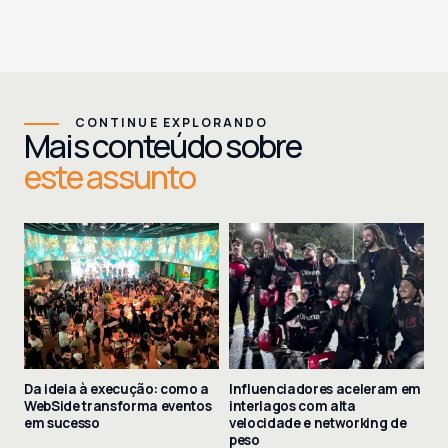
CONTINUE EXPLORANDO
Mais conteúdo sobre
este assunto
Da ideia à execução: como a
Influenciadores aceleram em
WebSide transforma eventos
interlagos com alta
em sucesso
velocidade e networking de
peso