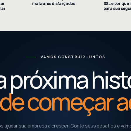
tar
malwares disfarçados
SSL e por que 
lar
para sua seg
VAMOS CONSTRUIR JUNTOS
 próxima hist
de começar a
 ajudar sua empresa a crescer. Conte seus desafios e vamo