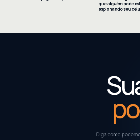
que alguém pode es
espionando seu celu
Sua
po
Diga como podemos