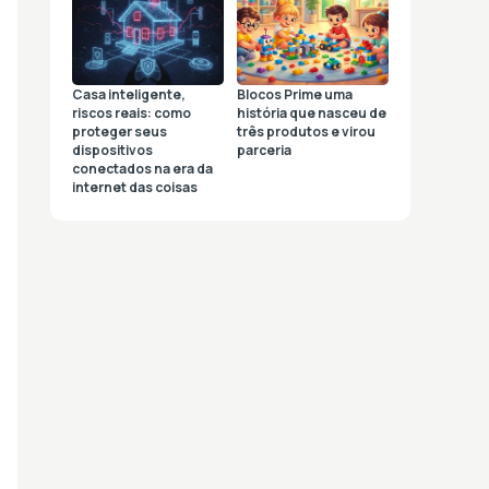
Casa inteligente,
Blocos Prime uma
riscos reais: como
história que nasceu de
proteger seus
três produtos e virou
dispositivos
parceria
conectados na era da
internet das coisas