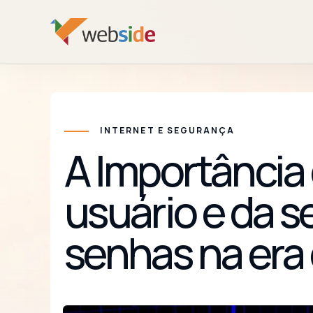
INTERNET E SEGURANÇA
A Importância
usuário e da 
senhas na era 