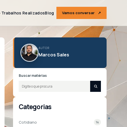
＋
Trabalhos Realizados
Blog
Vamos conversar
↗
AUTOR
Marcos Sales
Buscar matérias
Categorias
Cotidiano
14