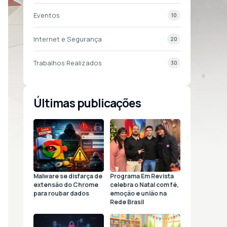
Eventos
10
Internet e Segurança
20
Trabalhos Realizados
30
Últimas publicações
Malware se disfarça de
Programa Em Revista
extensão do Chrome
celebra o Natal com fé,
para roubar dados
emoção e união na
Rede Brasil